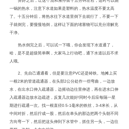
弄好之后，让这个混和液停留十五分钟左右，这时可以烧
一锅的热水，注意下水道如果是塑料的，热水温度不要太高
了。十五分钟后，将热水往下水道里倒下去就行了，不要一下
子就倒完，要慢慢地倒，这样让下面的堵塞物可以充分溶解充
干净。
热水倒完之后，可以试一下哦，你会发现下水道通了，
哈，是不是超级简单啊，大家马上行动吧，通下水道以后不求
人哦。
2、先自己通通看，但是要注意PVC还是铸铁。地摊上买
一根2米的管道疏通器，在头部2公分处作一些弯曲，一边放
水，在出水口伸入疏通器，边摇动边往里伸进，再在进水口伸
入疏通器边放水边疏进，反复几次能好!同时今后应每隔一星
期进行疏通一次。找一根直径0.5-1毫米的铁丝，3-4米长，从
中间对折，然后拧成一股，然后在单头的那边把两个头朝不同
方向弯一下，然后把这头伸到下水管中，抓住另一头，一边往